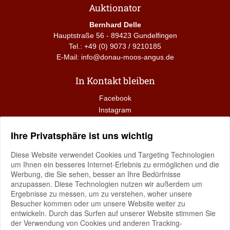
Auktionator
Bernhard Delle
Hauptstraße 56 - 89423 Gundelfingen
Tel.:
+49 (0) 9073 / 9210185
E-Mail:
info@donau-moos-angus.de
In Kontakt bleiben
Facebook
Instagram
Ihre Privatsphäre ist uns wichtig
Technischer Support
Diese Website verwendet Cookies und Targeting Technologien
pro-bit werbeagentur e.K.
um Ihnen ein besseres Internet-Erlebnis zu ermöglichen und die
volker bialluch
Werbung, die Sie sehen, besser an Ihre Bedürfnisse
elmendorfer damm 11,
26160 bad zwischenahn
anzupassen. Diese Technologien nutzen wir außerdem um
Ergebnisse zu messen, um zu verstehen, woher unsere
büro oldenburg
Besucher kommen oder um unsere Website weiter zu
im technologiepark 4,
26129 oldenburg
entwickeln. Durch das Surfen auf unserer Website stimmen Sie
der Verwendung von Cookies und anderen Tracking-