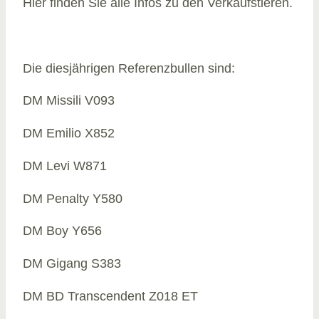
Hier finden Sie alle Infos zu den Verkaufstieren.
Die diesjährigen Referenzbullen sind:
DM Missili V093
DM Emilio X852
DM Levi W871
DM Penalty Y580
DM Boy Y656
DM Gigang S383
DM BD Transcendent Z018 ET